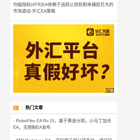
均幅指标(ATR)EA依赖于追踪止损机制来捕捉巨大的
市场波动-外汇EA策略
热门文章
· RoboFibo EA Rv.15，属于黄金分割，小马丁加仓
EA，无限制EA发布