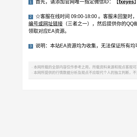
首先，请添加官网唯一指定微信ID：【
fxeyes
1
☆客服在线时间 09:00-18:00 。客服未回
2
编号或网址链接
（三者之一），然后提供你的QQ
领取对应EA资源。
说明：本站EA资源均为收集，无法保证所有均
3
· 本网所载的全部内容仅作参考之用，所载资料来源和观点客观
· 本网所提供的行情数据分析及观点不应取代个人的独立判断，