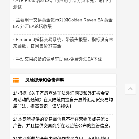
· ATP Prototype EA，可应用于部分货币兑，请自行
测试
· 主要用于交易黄金货币对的Golden Raven EA 黄金
EA-外汇EA论坛收集
· Firebrand指标交易系统，带箭头报警，指标没有未
来函数，官网售价37美金
· 手动交易必备的做单辅助ea-免费外汇EA下载
风险提示和免责声明
1/ 根据《关于严厉查处非法外汇期货和外汇按金交
易活动的通知》在大陆境内擅自开展外汇期货交易均
属非法，提高意识，谨防损失！
2/ 本网所提供的交易商信息不存在营销类或导流类
广告，并且提供交易商所在地监管公布的监管信息。
3/ 本网所载的全部内容仅作参考之用，不对因使用