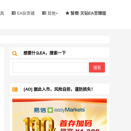
具
EA杂货铺
其他+
智橙·天钻EA至臻版
想要什么EA，搜索一下
[AD] 据此入市，风险自担，谨防损失！