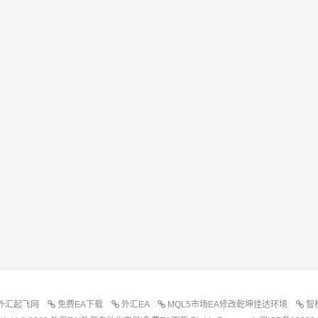
外汇起飞网
免费EA下载
外汇EA
MQL5市场EA修改乾坤佳达环境
智