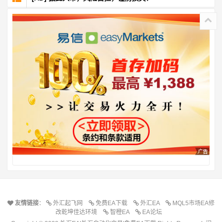
友情链接
：
外汇起飞网
免费EA下载
外汇EA
MQL5市场EA修
改乾坤佳达环境
智橙EA
EA论坛