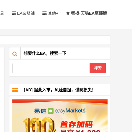
具
EA杂货铺
其他+
智橙·天钻EA至臻版
想要什么EA，搜索一下
[AD] 据此入市，风险自担，谨防损失！