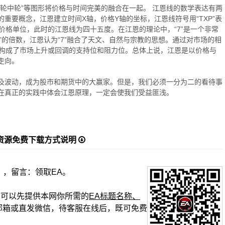
轮中轮”等图形将价格与时间完美的融合在一起。 江恩线的数学表达有两
重要概念，江恩建立时间X轴，价格Y轴的坐标，江恩线符号用“TXP”表
价格单位，此时的江恩线为四十五度。在江恩的理论中，“7”是一个非常
7”的倍数，江恩认为“7”融合了天文、自然与宗教的思想。通过对市场的相
线构成了市场上升或回调的支持位和阻力位。总体上说，江恩是以价格与
走向。
及波动，成为股市和期货中的大赢家。但是，我们必须一分为二的看待事
在真正的实践中体会江恩原理，一定会使我们受益匪浅。
资源免费下载方式说明
】，留言：领取EA。
复时，可以先提供本网你所需的
EA标题名称、
邮箱或直发微信，待客服在线后，既可免费