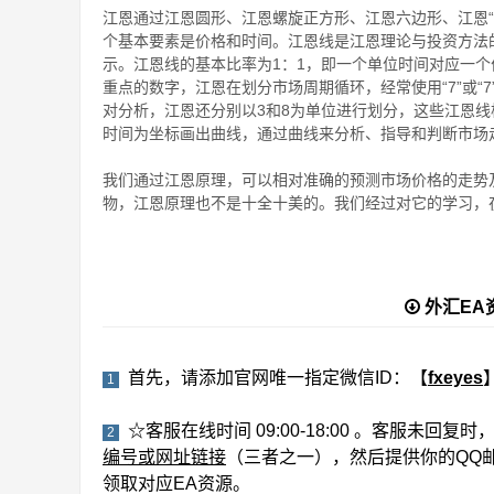
江恩通过江恩圆形、江恩螺旋正方形、江恩六边形、江恩“
个基本要素是价格和时间。江恩线是江恩理论与投资方法的
示。江恩线的基本比率为1：1，即一个单位时间对应一个
重点的数字，江恩在划分市场周期循环，经常使用“7”或“
对分析，江恩还分别以3和8为单位进行划分，这些江恩
时间为坐标画出曲线，通过曲线来分析、指导和判断市场
我们通过江恩原理，可以相对准确的预测市场价格的走势
物，江恩原理也不是十全十美的。我们经过对它的学习，
外汇EA
首先，请添加官网唯一指定微信ID：【
fxeyes
1
☆客服在线时间 09:00-18:00 。客服未回
2
编号或网址链接
（三者之一），然后提供你的QQ
领取对应EA资源。