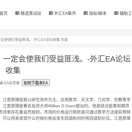
首页
精选策试站
外汇EA集市
指标/脚本
辅助工
会使我们受益匪浅。-外汇EA论坛收集 内容
一定会使我们受益匪浅。-外汇EA论坛
收集
EA杂货铺
，江恩原理就是以研究测市为主，应用数学、天文学、几何学、宗教等学
原理是著名投资大师Willian D.Gann提出的。他是结合股票和期货
市场里存在着自然规则，市场的价格运行趋势是可通过数学方法提前预侧
，可以用来发现什么时候价格会发生回调和何时将回调到价位。江恩原理