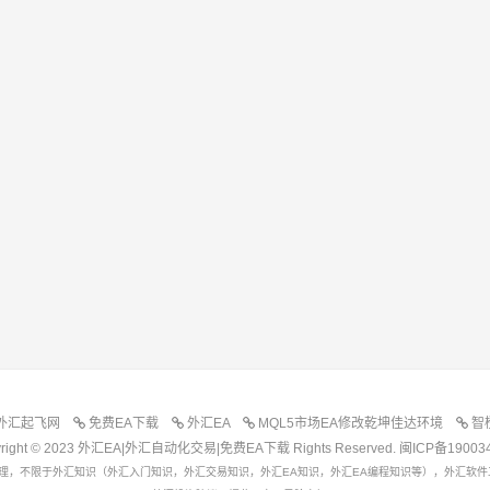
外汇起飞网
免费EA下载
外汇EA
MQL5市场EA修改乾坤佳达环境
智
yright © 2023 外汇EA|外汇自动化交易|免费EA下载 Rights Reserved.
闽ICP备19003
理，不限于外汇知识（外汇入门知识，外汇交易知识，外汇EA知识，外汇EA编程知识等），外汇软件