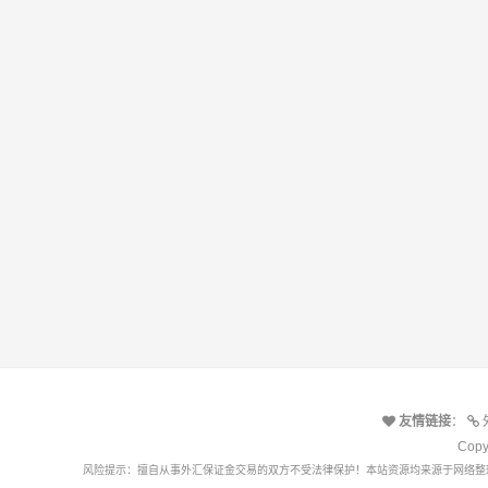
友情链接
：
Cop
风险提示：擅自从事外汇保证金交易的双方不受法律保护！本站资源均来源于网络整