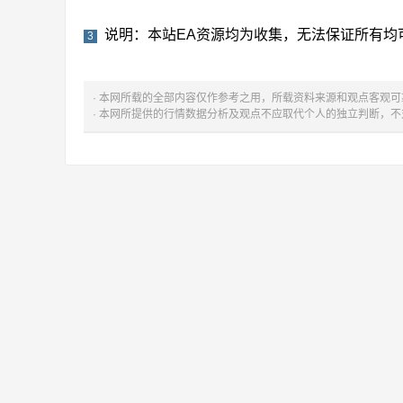
说明：本站EA资源均为收集，无法保证所有均
3
· 本网所载的全部内容仅作参考之用，所载资料来源和观点客观
· 本网所提供的行情数据分析及观点不应取代个人的独立判断，