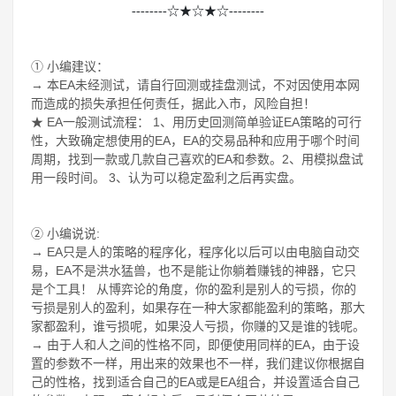
--------☆★☆★☆--------
① 小编建议：
→ 本EA未经测试，请自行回测或挂盘测试，不对因使用本网
而造成的损失承担任何责任，据此入市，风险自担！
★ EA一般测试流程： 1、用历史回测简单验证EA策略的可行
性，大致确定想使用的EA，EA的交易品种和应用于哪个时间
周期，找到一款或几款自己喜欢的EA和参数。2、用模拟盘试
用一段时间。 3、认为可以稳定盈利之后再实盘。
② 小编说说:
→ EA只是人的策略的程序化，程序化以后可以由电脑自动交
易，EA不是洪水猛兽，也不是能让你躺着赚钱的神器，它只
是个工具！ 从博弈论的角度，你的盈利是别人的亏损，你的
亏损是别人的盈利，如果存在一种大家都能盈利的策略，那大
家都盈利，谁亏损呢，如果没人亏损，你赚的又是谁的钱呢。
→ 由于人和人之间的性格不同，即便使用同样的EA，由于设
置的参数不一样，用出来的效果也不一样，我们建议你根据自
己的性格，找到适合自己的EA或是EA组合，并设置适合自己