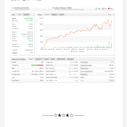
--------☆★☆★☆--------