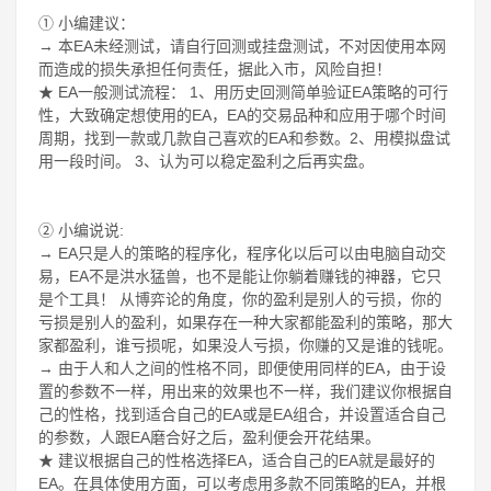
① 小编建议：
→ 本EA未经测试，请自行回测或挂盘测试，不对因使用本网
而造成的损失承担任何责任，据此入市，风险自担！
★ EA一般测试流程： 1、用历史回测简单验证EA策略的可行
性，大致确定想使用的EA，EA的交易品种和应用于哪个时间
周期，找到一款或几款自己喜欢的EA和参数。2、用模拟盘试
用一段时间。 3、认为可以稳定盈利之后再实盘。
② 小编说说:
→ EA只是人的策略的程序化，程序化以后可以由电脑自动交
易，EA不是洪水猛兽，也不是能让你躺着赚钱的神器，它只
是个工具！ 从博弈论的角度，你的盈利是别人的亏损，你的
亏损是别人的盈利，如果存在一种大家都能盈利的策略，那大
家都盈利，谁亏损呢，如果没人亏损，你赚的又是谁的钱呢。
→ 由于人和人之间的性格不同，即便使用同样的EA，由于设
置的参数不一样，用出来的效果也不一样，我们建议你根据自
己的性格，找到适合自己的EA或是EA组合，并设置适合自己
的参数，人跟EA磨合好之后，盈利便会开花结果。
★ 建议根据自己的性格选择EA，适合自己的EA就是最好的
EA。在具体使用方面，可以考虑用多款不同策略的EA，并根