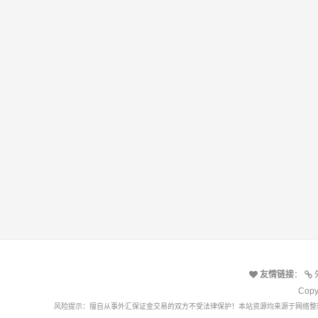
友情链接
：
Cop
风险提示：擅自从事外汇保证金交易的双方不受法律保护！本站资源均来源于网络整