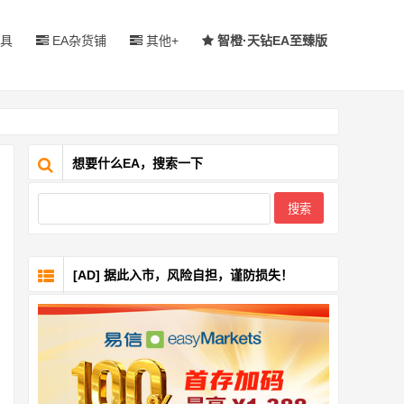
具
EA杂货铺
其他+
智橙·天钻EA至臻版
想要什么EA，搜索一下
[AD] 据此入市，风险自担，谨防损失！