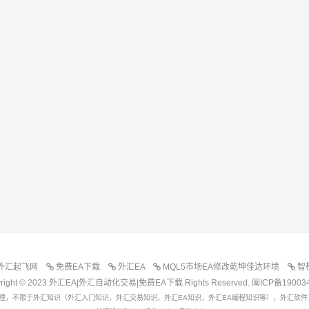
外汇起飞网
免费EA下载
外汇EA
MQL5市场EA修改乾坤佳达环境
智
yright © 2023 外汇EA|外汇自动化交易|免费EA下载 Rights Reserved.
闽ICP备19003
理，不限于外汇知识（外汇入门知识，外汇交易知识，外汇EA知识，外汇EA编程知识等），外汇软件