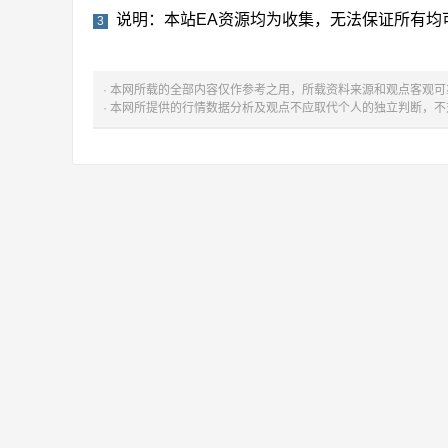
说明：本站EA资源均为收集，无法保证所有均
3
· 本网所载的全部内容仅作参考之用，所载资料来源和观点客观
· 本网所提供的行情数据分析及观点不应取代个人的独立判断，