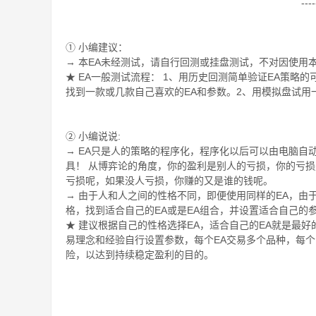
-----
① 小编建议：
→ 本EA未经测试，请自行回测或挂盘测试，不对因使用
★ EA一般测试流程： 1、用历史回测简单验证EA策略
找到一款或几款自己喜欢的EA和参数。2、用模拟盘试用
② 小编说说:
→ EA只是人的策略的程序化，程序化以后可以由电脑自
具！ 从博弈论的角度，你的盈利是别人的亏损，你的亏
亏损呢，如果没人亏损，你赚的又是谁的钱呢。
→ 由于人和人之间的性格不同，即便使用同样的EA，
格，找到适合自己的EA或是EA组合，并设置适合自己的
★ 建议根据自己的性格选择EA，适合自己的EA就是最
易理念和经验自行设置参数，每个EA交易多个品种，每
险，以达到持续稳定盈利的目的。