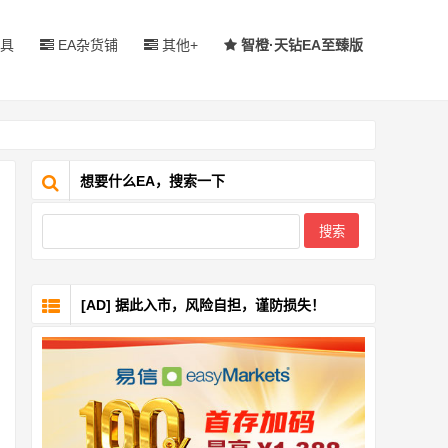
具
EA杂货铺
其他+
智橙·天钻EA至臻版
想要什么EA，搜索一下
[AD] 据此入市，风险自担，谨防损失！