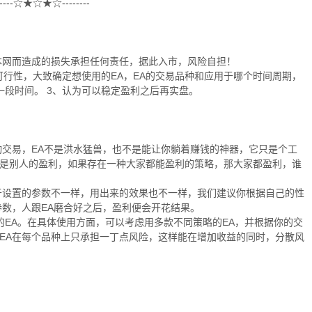
---☆★☆★☆--------
本网而造成的损失承担任何责任，据此入市，风险自担！
的可行性，大致确定想使用的EA，EA的交易品种和应用于哪个时间周期，
一段时间。 3、认为可以稳定盈利之后再实盘。
动交易，EA不是洪水猛兽，也不是能让你躺着赚钱的神器，它只是个工
损是别人的盈利，如果存在一种大家都能盈利的策略，那大家都盈利，谁
由于设置的参数不一样，用出来的效果也不一样，我们建议你根据自己的性
参数，人跟EA磨合好之后，盈利便会开花结果。
好的EA。在具体使用方面，可以考虑用多款不同策略的EA，并根据你的交
个EA在每个品种上只承担一丁点风险，这样能在增加收益的同时，分散风