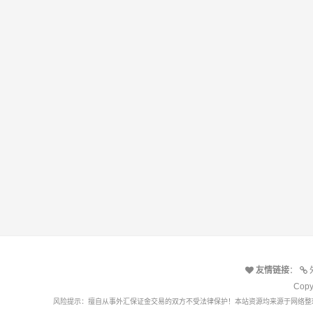
友情链接
：
Cop
风险提示：擅自从事外汇保证金交易的双方不受法律保护！本站资源均来源于网络整