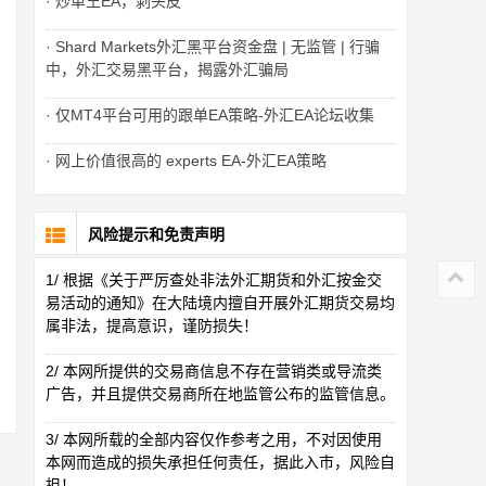
· 炒单王EA，剥头皮
· Shard Markets外汇黑平台资金盘 | 无监管 | 行骗
中，外汇交易黑平台，揭露外汇骗局
· 仅MT4平台可用的跟单EA策略-外汇EA论坛收集
· 网上价值很高的 experts EA-外汇EA策略
风险提示和免责声明
1/ 根据《关于严厉查处非法外汇期货和外汇按金交
易活动的通知》在大陆境内擅自开展外汇期货交易均
属非法，提高意识，谨防损失！
2/ 本网所提供的交易商信息不存在营销类或导流类
广告，并且提供交易商所在地监管公布的监管信息。
3/ 本网所载的全部内容仅作参考之用，不对因使用
本网而造成的损失承担任何责任，据此入市，风险自
担！