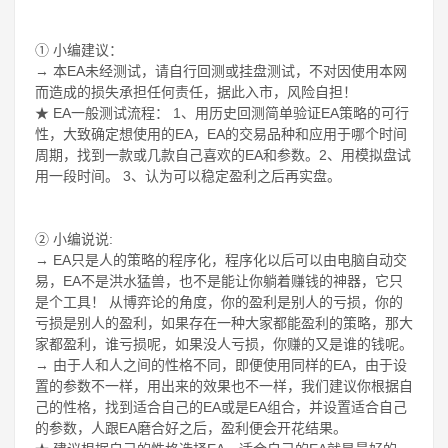
① 小编建议：
→ 本EA未经测试，请自行回测或挂盘测试，不对因使用本网
而造成的损失承担任何责任，据此入市，风险自担！
★ EA一般测试流程： 1、用历史回测简单验证EA策略的可行
性，大致确定想使用的EA，EA的交易品种和应用于哪个时间
周期，找到一款或几款自己喜欢的EA和参数。2、用模拟盘试
用一段时间。 3、认为可以稳定盈利之后再实盘。
② 小编说说:
→ EA只是人的策略的程序化，程序化以后可以由电脑自动交
易，EA不是洪水猛兽，也不是能让你躺着赚钱的神器，它只
是个工具！ 从博弈论的角度，你的盈利是别人的亏损，你的
亏损是别人的盈利，如果存在一种大家都能盈利的策略，那大
家都盈利，谁亏损呢，如果没人亏损，你赚的又是谁的钱呢。
→ 由于人和人之间的性格不同，即便使用同样的EA，由于设
置的参数不一样，用出来的效果也不一样，我们建议你根据自
己的性格，找到适合自己的EA或是EA组合，并设置适合自己
的参数，人跟EA磨合好之后，盈利便会开花结果。