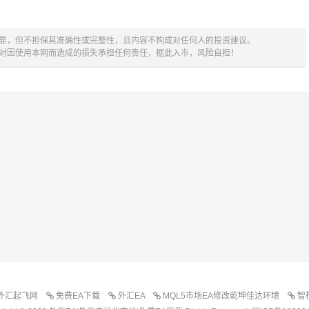
可靠，但不担保其准确性或完整性，且内容不构成对任何人的投资建议。
不对因使用本网而造成的损失承担任何责任，据此入市，风险自担！
外汇起飞网
免费EA下载
外汇EA
MQL5市场EA修改乾坤佳达环境
智