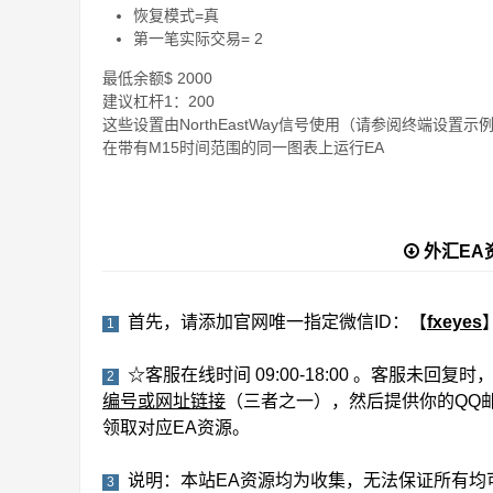
恢复模式=真
第一笔实际交易= 2
最低余额$ 2000
建议杠杆1：200
这些设置由NorthEastWay信号使用（请参阅终端设置示
在带有M15时间范围的同一图表上运行EA
外汇EA
首先，请添加官网唯一指定微信ID：【
fxeyes
1
☆客服在线时间 09:00-18:00 。客服未回
2
编号或网址链接
（三者之一），然后提供你的QQ
领取对应EA资源。
说明：本站EA资源均为收集，无法保证所有均
3