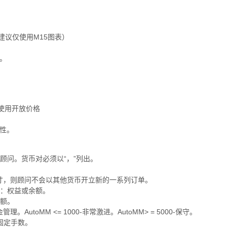
（建议仅使用M15图表）
。
部使用开放价格
性。
启动顾问。货币对必须以“，”列出。
头寸，则顾问不会以其他货币开立新的一系列订单。
数：权益或余额。
余额。
AutoMM <= 1000-非常激进。AutoMM> = 5000-保守。
的固定手数。