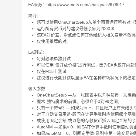
EA来源：https://www.mql5.com/zh/signals/678017
简介：
您可以使用OneChartSetup从单个图表运行所有对
运行所有货币对的建议最低余额为2000 $
该EA对价差，滑点或任何其他经纪人相关变量不敏感
仅使用推荐的对。
EA测试：
每对必须单独测试
可以使用“仅开放价格”进行测试，因为EA也仅在内
仅在M15上测试
建议进行长期测试以显示EA在各种市场状况下的稳定
输入参数
OneChartSetup —从一张图表中以几种货币一次
魔术-独特魔术的前缀。必须介于0到99之间。
只有一个符号？—如果为true，并且帐户上有未结
对于自动交易用途-顾问在计算手数时应使用哪个基
或使用固定余额-或以您的存款货币插入固定金额的
AutoMM —如果> 0，则EA在计算手数时使用自动资金管理。
如果AutoMM = 0，则固定手数-系列中第一笔交易