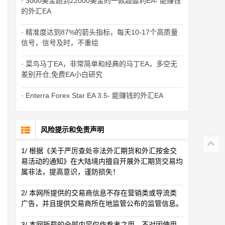
· 3000美金跑到22000美金的一款超盈利EA- 能赚钱
的外汇EA
· 精准度达到87%的箭头指标，每天10-17个高质量
信号，信号及时，不重绘
· 菜鸟马丁EA，非常简单和经典的马丁EA，多空无
差别开仓,免费EA小白研究
· Enterra Forex Star EA 3.5- 能赚钱的外汇EA
风险提示和免责声明
1/ 根据《关于严厉查处非法外汇期货和外汇按金交
易活动的通知》在大陆境内擅自开展外汇期货交易均
属非法，提高意识，谨防损失！
2/ 本网所提供的交易商信息不存在营销类或导流类
广告，并且提供交易商所在地监管公布的监管信息。
3/ 本网所载的全部内容仅作参考之用，不对因使用