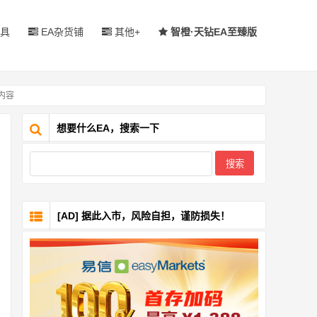
具
EA杂货铺
其他+
智橙·天钻EA至臻版
 内容
想要什么EA，搜索一下
[AD] 据此入市，风险自担，谨防损失！