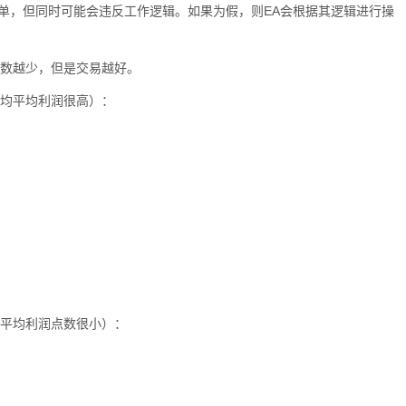
列订单，但同时可能会违反工作逻辑。如果为假，则EA会根据其逻辑进行操
次数越少，但是交易越好。
平均平均利润很高）：
的平均利润点数很小）：