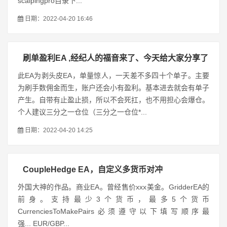
scalpingpro目录下...
日期：2022-04-20 16:46
刷单盈利EA ,经纪人的福音来了、今天给大家分享了
此EA为剥头皮EA，单量惊人，一天差不多四十个单子。主要
为刷手数佣金而生，账户还会小有盈利。基本进去就会有单子
产生。自带有止盈止损，所以不会死扛，也不用担心会爆仓。
个人建议三分之一仓位（三分之一仓位*...
日期：2022-04-20 14:25
CoupleHedge EA，自定义多货币对冲
外国大神的作品。商业EA。曾经售价xxx美金。GridderEA的
前身。支持最少3个货币，最多5个货币
CurrenciesToMakePairs必须遵守以下填写顺序最
强... EUR/GBP...