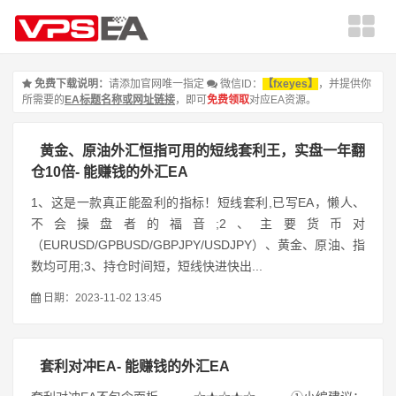
免费下载说明：
请添加官网唯一指定
微信ID：
【fxeyes】
，并提供你
所需要的
EA标题名称或网址链接
，即可
免费领取
对应EA资源。
黄金、原油外汇恒指可用的短线套利王，实盘一年翻
仓10倍- 能赚钱的外汇EA
1、这是一款真正能盈利的指标！短线套利,已写EA，懒人、
不会操盘者的福音;2、主要货币对
（EURUSD/GPBUSD/GBPJPY/USDJPY）、黄金、原油、指
数均可用;3、持仓时间短，短线快进快出...
日期：2023-11-02 13:45
套利对冲EA- 能赚钱的外汇EA