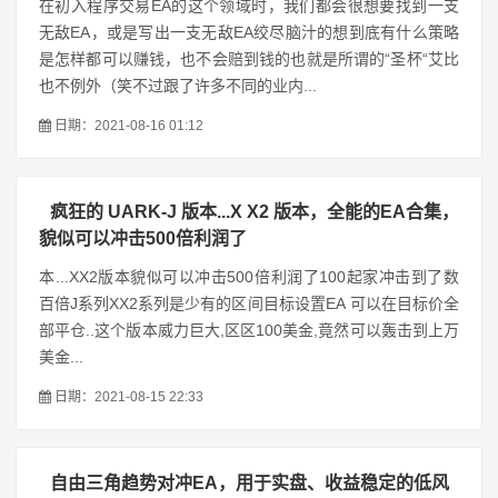
在初入程序交易EA的这个领域时，我们都会很想要找到一支
无敌EA，或是写出一支无敌EA绞尽脑汁的想到底有什么策略
是怎样都可以赚钱，也不会赔到钱的也就是所谓的“圣杯“艾比
也不例外（笑不过跟了许多不同的业内...
日期：2021-08-16 01:12
疯狂的 UARK-J 版本...X X2 版本，全能的EA合集，
貌似可以冲击500倍利润了
本...XX2版本貌似可以冲击500倍利润了100起家冲击到了数
百倍J系列XX2系列是少有的区间目标设置EA 可以在目标价全
部平仓..这个版本威力巨大,区区100美金,竟然可以轰击到上万
美金...
日期：2021-08-15 22:33
自由三角趋势对冲EA，用于实盘、收益稳定的低风