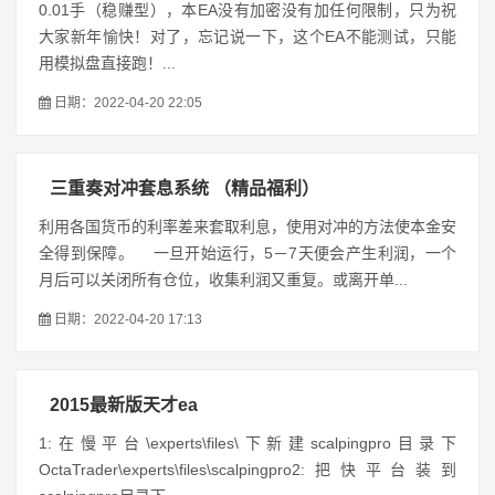
0.01手（稳赚型），本EA没有加密没有加任何限制，只为祝
大家新年愉快！对了，忘记说一下，这个EA不能测试，只能
用模拟盘直接跑！...
日期：2022-04-20 22:05
三重奏对冲套息系统 （精品福利）
利用各国货币的利率差来套取利息，使用对冲的方法使本金安
全得到保障。 一旦开始运行，5－7天便会产生利润，一个
月后可以关闭所有仓位，收集利润又重复。或离开单...
日期：2022-04-20 17:13
2015最新版天才ea
1:在慢平台\experts\files\下新建scalpingpro目录下
OctaTrader\experts\files\scalpingpro2:把快平台装到