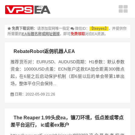
免费下载说明：
请添加官网唯一指定
微信ID：
【fxeyes】
，并提供你
所需要的
EA标题名称或网址链接
，即可
免费领取
对应EA资源。
RebateRobot返佣机器人EA
推荐货币对：EURUSD、AUDUSD周期：H1参数：默认参数
资金：10000USD点差：ECN账户这款EA加仓距离300微点
起，在6层之后启动保护机制（即6层以后的单会带第1单出
场，整体平仓只会保持...
日期：2022-05-09 21:26
The Reaper 1.99头皮ea，镰刀环境，低点差或零点
差平台运行， ic或者ex账户