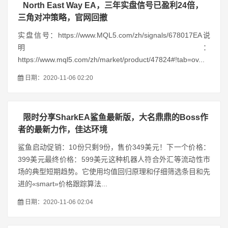
North East Way EA，三年实盘信号已盈利24倍，
三角对冲策略，官网回撤
实盘信号：https://www.MQL5.com/zh/signals/678017EA说
明：
https://www.mql5.com/zh/market/product/47824#!tab=ov...
日期：2020-11-06 02:20
限时分享SharkEA鲨鱼最新版，大名鼎鼎的Boss作
者的最新力作，佳达环境
鲨鱼启动促销：10份只剩9份，售价349美元！下一个价格：
399美元最终价格：599美元这种机器人符合外汇等流动性市
场的典型短期趋势。它使用均值回归原理和仔细筛选条目和先
进的«smart»价格跟踪算法...
日期：2020-11-06 02:04