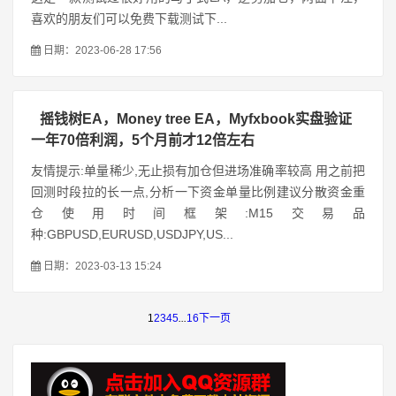
喜欢的朋友们可以免费下载测试下...
日期：2023-06-28 17:56
摇钱树EA，Money tree EA，Myfxbook实盘验证
一年70倍利润，5个月前才12倍左右
友情提示:单量稀少,无止损有加仓但进场准确率较高 用之前把
回测时段拉的长一点,分析一下资金单量比例建议分散资金重
仓使用时间框架:M15交易品
种:GBPUSD,EURUSD,USDJPY,US...
日期：2023-03-13 15:24
1
2
3
4
5
...
16
下一页