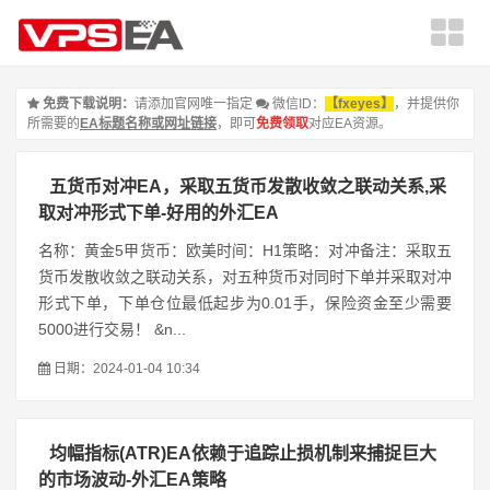
免费下载说明：
请添加官网唯一指定
微信ID：
【fxeyes】
，并提供你
所需要的
EA标题名称或网址链接
，即可
免费领取
对应EA资源。
五货币对冲EA，采取五货币发散收敛之联动关系,采
取对冲形式下单-好用的外汇EA
名称：黄金5甲货币：欧美时间：H1策略：对冲备注：采取五
货币发散收敛之联动关系，对五种货币对同时下单并采取对冲
形式下单，下单仓位最低起步为0.01手，保险资金至少需要
5000进行交易！ &n...
日期：2024-01-04 10:34
均幅指标(ATR)EA依赖于追踪止损机制来捕捉巨大
的市场波动-外汇EA策略