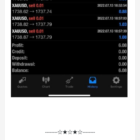
--------☆★☆★☆--------